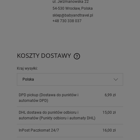
ul. Jerzmanowska 22
54-530 Wrocław, Polska
sklep@babyandtravel.pl
+48 730 338 037
KOSZTY DOSTAWY
CENA NIE ZAWIERA EWENTUAL
KOSZTÓW PŁATNOŚCI
Kraj wysyłki:
DPD pickup
(Dostawa do punktów i
6,99 zł
automatów DPD)
DHL dostawa do punktów odbioru i
15,00 zł
automatów
(Punkty odbioru i automaty DHL)
InPost Paczkomat 24/7
16,00 zł