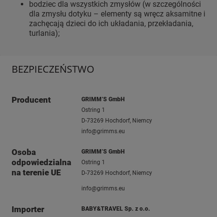
bodziec dla wszystkich zmysłów (w szczególności
dla zmysłu dotyku – elementy są wręcz aksamitne i
zachęcają dzieci do ich układania, przekładania,
turlania);
BEZPIECZEŃSTWO
Producent
GRIMM’S GmbH
Ostring 1
D-73269 Hochdorf, Niemcy
info@grimms.eu
Osoba
GRIMM’S GmbH
odpowiedzialna
Ostring 1
na terenie UE
D-73269 Hochdorf, Niemcy
info@grimms.eu
Importer
BABY&TRAVEL Sp. z o.o.