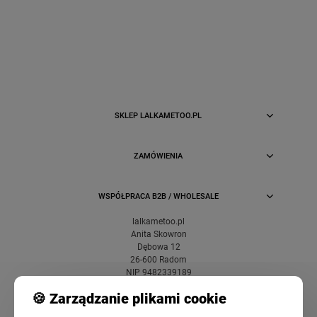
SKLEP LALKAMETOO.PL
ZAMÓWIENIA
WSPÓŁPRACA B2B / WHOLESALE
lalkametoo.pl
Anita Skowron
Dębowa 12
26-600 Radom
NIP 9482339189
🍪 Zarządzanie plikami cookie