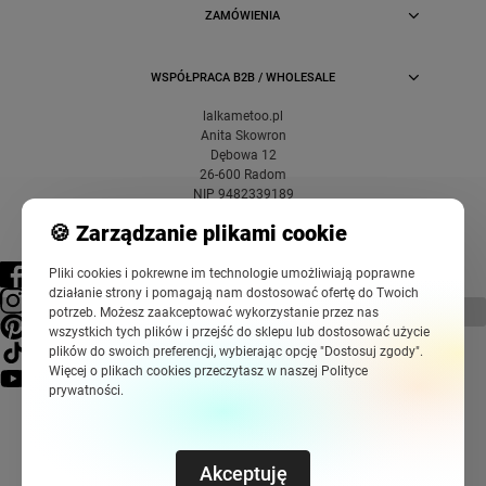
ZAMÓWIENIA
WSPÓŁPRACA B2B / WHOLESALE
lalkametoo.pl
Anita Skowron
Dębowa 12
26-600 Radom
NIP 9482339189
🍪 Zarządzanie plikami cookie
Pliki cookies i pokrewne im technologie umożliwiają poprawne
działanie strony i pomagają nam dostosować ofertę do Twoich
pokaż pełną wersję strony
potrzeb. Możesz zaakceptować wykorzystanie przez nas
wszystkich tych plików i przejść do sklepu lub dostosować użycie
plików do swoich preferencji, wybierając opcję "Dostosuj zgody".
Więcej o plikach cookies przeczytasz w naszej Polityce
prywatności.
Akceptuję
Sklep internetowy Shoper Premium
Szablony Shoper Modern™
od