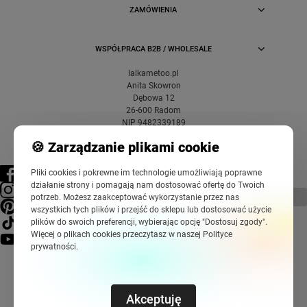
ZAMÓWIENIA
WSPÓŁPRACA B2B / WHOLESALE
lalkametoo.pl
Anita Skowron
Dębowa 12
26-600 Radom
NIP 9482339189
🍪 Zarządzanie plikami cookie
Pliki cookies i pokrewne im technologie umożliwiają poprawne
działanie strony i pomagają nam dostosować ofertę do Twoich
pokaż pełną wersję strony
potrzeb. Możesz zaakceptować wykorzystanie przez nas
wszystkich tych plików i przejść do sklepu lub dostosować użycie
plików do swoich preferencji, wybierając opcję "Dostosuj zgody".
Więcej o plikach cookies przeczytasz w naszej Polityce
prywatności.
Akceptuję
Sklep internetowy Shoper Premium
Szablony Shoper Modern™
od