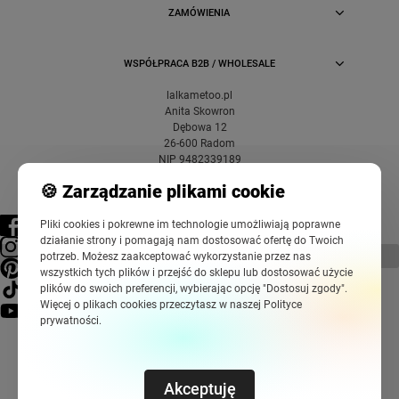
ZAMÓWIENIA
WSPÓŁPRACA B2B / WHOLESALE
lalkametoo.pl
Anita Skowron
Dębowa 12
26-600 Radom
NIP 9482339189
🍪 Zarządzanie plikami cookie
Pliki cookies i pokrewne im technologie umożliwiają poprawne
działanie strony i pomagają nam dostosować ofertę do Twoich
pokaż pełną wersję strony
potrzeb. Możesz zaakceptować wykorzystanie przez nas
wszystkich tych plików i przejść do sklepu lub dostosować użycie
plików do swoich preferencji, wybierając opcję "Dostosuj zgody".
Więcej o plikach cookies przeczytasz w naszej Polityce
prywatności.
Akceptuję
Sklep internetowy Shoper Premium
Szablony Shoper Modern™
od