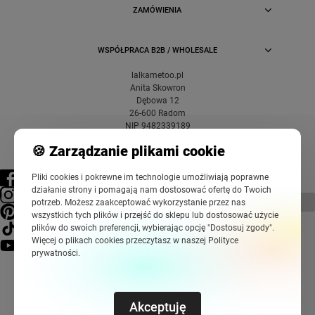
ZAMÓWIENIA
WSPÓŁPRACA B2B / WHOLESALE
lalkametoo.pl
Anita Skowron
Dębowa 12
26-600 Radom
NIP 9482339189
🍪 Zarządzanie plikami cookie
Pliki cookies i pokrewne im technologie umożliwiają poprawne
działanie strony i pomagają nam dostosować ofertę do Twoich
pokaż pełną wersję strony
potrzeb. Możesz zaakceptować wykorzystanie przez nas
wszystkich tych plików i przejść do sklepu lub dostosować użycie
plików do swoich preferencji, wybierając opcję "Dostosuj zgody".
Więcej o plikach cookies przeczytasz w naszej Polityce
prywatności.
Akceptuję
Sklep internetowy Shoper Premium
Szablony Shoper Modern™
od