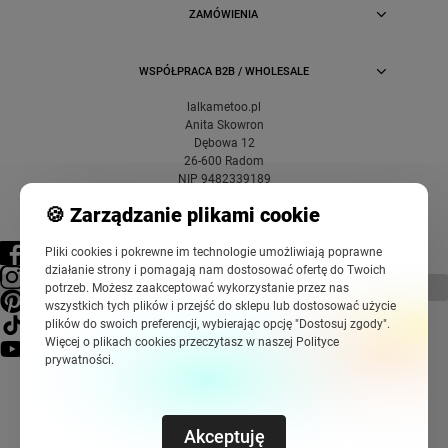
ZAMÓWIENIA
WSPÓŁPRACA B2B / WHOLESALE
lalkametoo.pl
Anita Skowron
Dębowa 12
26-600 Radom
NIP 9482339189
🍪 Zarządzanie plikami cookie
Pliki cookies i pokrewne im technologie umożliwiają poprawne
działanie strony i pomagają nam dostosować ofertę do Twoich
pokaż pełną wersję strony
potrzeb. Możesz zaakceptować wykorzystanie przez nas
wszystkich tych plików i przejść do sklepu lub dostosować użycie
plików do swoich preferencji, wybierając opcję "Dostosuj zgody".
Więcej o plikach cookies przeczytasz w naszej Polityce
prywatności.
Akceptuję
Sklep internetowy Shoper Premium
Szablony Shoper Modern™
od