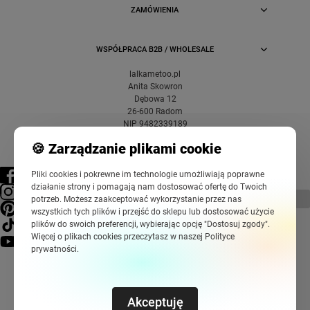
ZAMÓWIENIA
WSPÓŁPRACA B2B / WHOLESALE
lalkametoo.pl
Anita Skowron
Dębowa 12
26-600 Radom
NIP 9482339189
🍪 Zarządzanie plikami cookie
Pliki cookies i pokrewne im technologie umożliwiają poprawne
działanie strony i pomagają nam dostosować ofertę do Twoich
pokaż pełną wersję strony
potrzeb. Możesz zaakceptować wykorzystanie przez nas
wszystkich tych plików i przejść do sklepu lub dostosować użycie
plików do swoich preferencji, wybierając opcję "Dostosuj zgody".
Więcej o plikach cookies przeczytasz w naszej Polityce
prywatności.
Akceptuję
Sklep internetowy Shoper Premium
Szablony Shoper Modern™
od