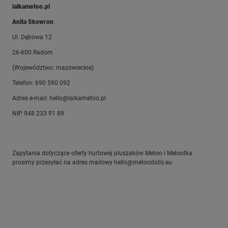
lalkametoo.pl
Anita Skowron
Ul. Dębowa 12
26-600 Radom
(Województwo: mazowieckie)
Telefon: 690 590 092
Adres e-mail: hello@lalkametoo.pl
NIP 948 233 91 89
Zapytania dotyczące oferty hurtowej pluszaków Metoo i Melootka
prosimy przesyłać na adres mailowy hello@metoodolls.eu