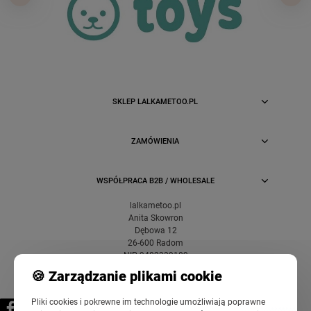
SKLEP LALKAMETOO.PL
ZAMÓWIENIA
WSPÓŁPRACA B2B / WHOLESALE
lalkametoo.pl
Anita Skowron
Dębowa 12
26-600 Radom
NIP 9482339189
🍪 Zarządzanie plikami cookie
Pliki cookies i pokrewne im technologie umożliwiają poprawne