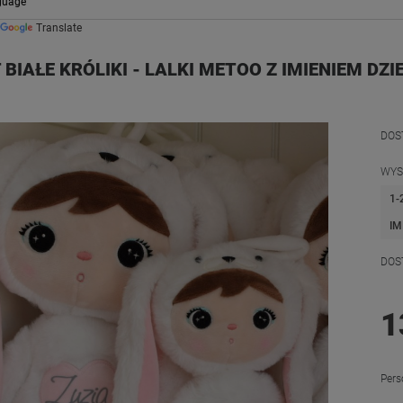
Translate
 BIAŁE KRÓLIKI - LALKI METOO Z IMIENIEM DZ
DOS
WYS
1-
IM
DOS
1
Pers