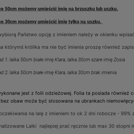
lce 50cm możemy umieścić imię na brzuszku lub uszku.
lce 30cm możemy umieścić imię tylko na uszku.
 wybiorą Państwo opcję z imieniem należy w okienku wpisać
 na którymś królika ma nie być imienia proszę również zap
ad 1: lalka 50cm białe imię Klara, lalka 30cm szare imię Zosia
ad 2: lalka 50cm białe imię Klara, lalka 30cm brak imienia
ykonane jest z folii odzieżowej.
Folia ta posiada również 
e bez obaw może być stosowana na ubrankach niemowlęcyc
oczekiwania na lalę z imieniem to ok 2 dni robocze - 99%
nalizowane Lalki najlepiej prać ręcznie lub max 30 stopni 