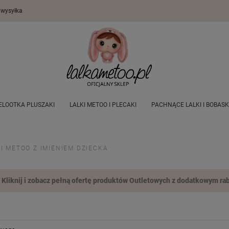
wysyłka
ELOOTKA PLUSZAKI
LALKI METOO I PLECAKI
PACHNĄCE LALKI I BOBASK
 DLA DZIECI
DEKORACJE POKOJU DZIECIĘCEGO
OUTLET
WSZYSTKI
KI METOO Z IMIENIEM DZIECKA
Kliknij i zobacz pełną ofertę produktów Outletowych z dodatkowym rab