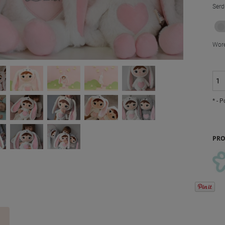
Serd
Wore
*
- P
PRO