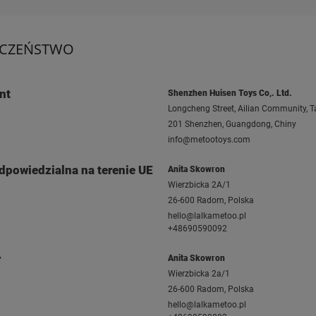
ECZEŃSTWO
nt
Shenzhen Huisen Toys Co,. Ltd.
Longcheng Street, Ailian Community, Ta
201 Shenzhen, Guangdong, Chiny
info@metootoys.com
dpowiedzialna na terenie UE
Anita Skowron
Wierzbicka 2A/1
26-600 Radom, Polska
hello@lalkametoo.pl
+48690590092
r
Anita Skowron
Wierzbicka 2a/1
26-600 Radom, Polska
hello@lalkametoo.pl