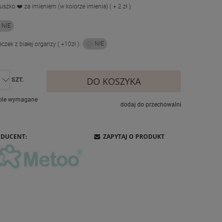
uszko ❤️ za imieniem (w kolorze imienia) ( + 2 zł ):
czek z białej organzy ( +10zł ):
DO KOSZYKA
SZT.
ole wymagane
dodaj do przechowalni
DUCENT:
ZAPYTAJ O PRODUKT