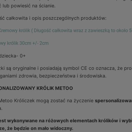
 lub powiesić na ścianie.
ść całkowita i opis poszczególnych produktów:
remowy królik ( Długość całkowita wraz z zawieszką to około 
wy królik 30cm +/- 2cm
dziecka- 0+
zki są oryginalne i posiadają symbol CE co oznacza, że p
aniami zdrowia, bezpieczeństwa i środowiska.
ONALIZOWANY KRÓLIK METOO
 Metoo Króliczek mogą zostać na życzenie
spersonalizowa
a.
jest wykonywane na różowych elementach królików i wybi
e, że będzie on mało widoczny.