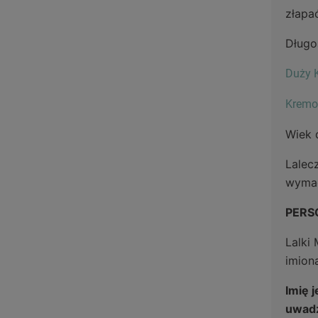
złapać
Długo
Duży K
Kremo
Wiek 
Lalec
wymag
PERS
Lalki
imion
Imię 
uwadz