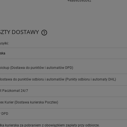
+48690590092
SZTY DOSTAWY
ysyłki:
CENA NIE ZAWIERA EWENTUALNYCH
KOSZTÓW PŁATNOŚCI
pickup
(Dostawa do punktów i automatów DPD)
dostawa do punktów odbioru i automatów
(Punkty odbioru i automaty DHL)
st Paczkomat 24/7
ex Kurier
(Dostawa kurierska Pocztex)
r DPD
ka kurierska za pobraniem z obowiązkiem zapłaty przy odbiorze.