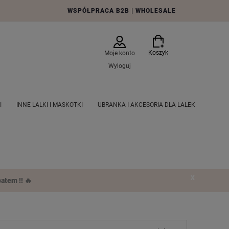
WSPÓŁPRACA B2B | WHOLESALE
Koszyk
Moje konto
Wyloguj
I
INNE LALKI I MASKOTKI
UBRANKA I AKCESORIA DLA LALEK
E PRODUKTY
PRODUCENCI
AKTUALNE PROMOCJE
X
atem !! 🔥