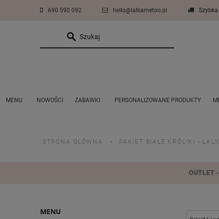
690 590 092
hello@lalkametoo.pl
Szybka 
MENU
NOWOŚCI
ZABAWKI
PERSONALIZOWANE PRODUKTY
M
ZESTAWY PROMOCYJNE PLUSZAKÓW
COŚ DLA CHŁOPCÓW
AKCESORIA
STRONA GŁÓWNA
»
PAKIET BIAŁE KRÓLIKI - LAL
OUTLET - 
MENU