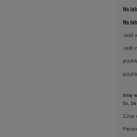
Na la
Na la
Jeśli
Jeśli
przykł
przykł
Imię w
to, ż
Czas 
Perso