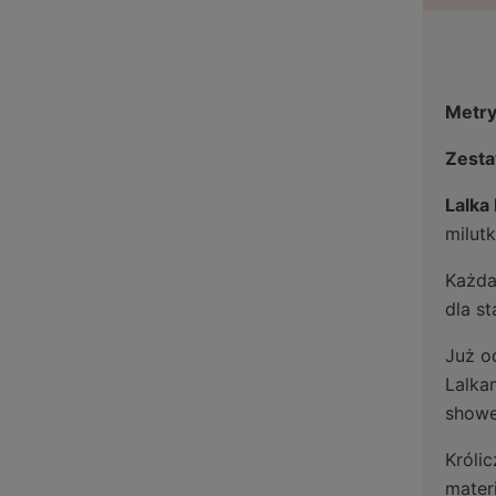
Metry
Zesta
Lalka
milutk
Każda
dla s
Już o
Lalka
showe
Królic
mater