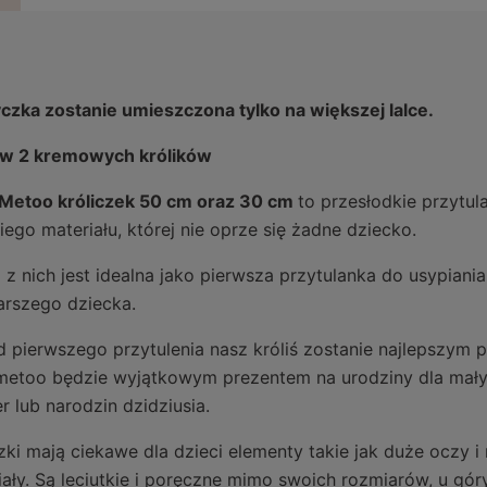
czka zostanie umieszczona tylko na większej lalce.
w 2 kremowych królików
 Metoo króliczek 50 cm oraz 30 cm
to przesłodkie przytul
iego materiału, której nie oprze się żadne dziecko.
 z nich jest idealna jako pierwsza przytulanka do usypian
tarszego dziecka.
d pierwszego przytulenia nasz króliś zostanie najlepszym 
metoo będzie wyjątkowym prezentem na urodziny dla małych
r lub narodzin dzidziusia.
zki mają ciekawe dla dzieci elementy takie jak duże oczy i 
iały. Są leciutkie i poręczne mimo swoich rozmiarów, u gór