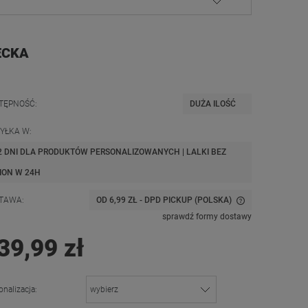
IECKA
TĘPNOŚĆ:
DUŻA ILOŚĆ
YŁKA W:
2 DNI DLA PRODUKTÓW PERSONALIZOWANYCH | LALKI BEZ
ION W 24H
TAWA:
OD 6,99 ZŁ
- DPD PICKUP
(POLSKA)
sprawdź formy dostawy
CENA NIE ZAWIERA EWENTUALNYCH
39,99 zł
KOSZTÓW PŁATNOŚCI
onalizacja: