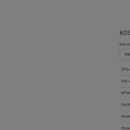
KO
Kraj w
DPD 
DHL 
InPo
Poczt
Kurie
Wysył