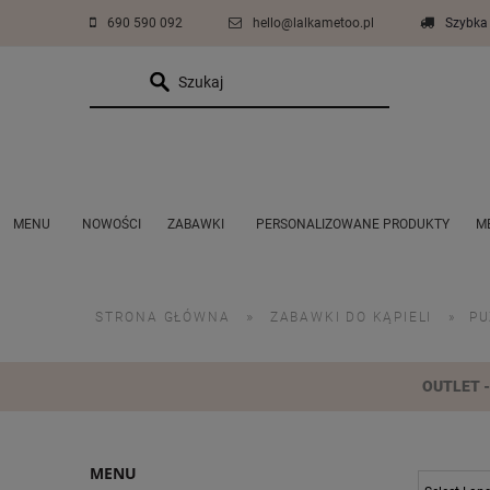
690 590 092
hello@lalkametoo.pl
Szybka 
MENU
NOWOŚCI
ZABAWKI
PERSONALIZOWANE PRODUKTY
M
ZESTAWY PROMOCYJNE PLUSZAKÓW
COŚ DLA CHŁOPCÓW
AKCESORIA
»
STRONA GŁÓWNA
ZABAWKI DO KĄPIELI
»
PU
OUTLET - 
MENU