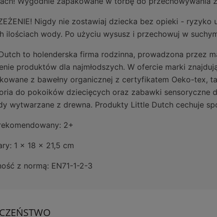
kach! Wygodnie zapakowane w torbę do przechowywania z
EŻENIE! Nigdy nie zostawiaj dziecka bez opieki - ryzyko 
h ilościach wody. Po użyciu wysusz i przechowuj w suchym
e Dutch to holenderska firma rodzinna, prowadzona przez m
enie produktów dla najmłodszych. W ofercie marki znajdują s
kowane z bawełny organicznej z certyfikatem Oeko-tex, taki
oria do pokoików dziecięcych oraz zabawki sensoryczne d
dy wytwarzane z drewna. Produkty Little Dutch cechuje sp
rekomendowany: 2+
ry: 1 x 18 x 21,5 cm
ość z normą: EN71-1-2-3
ECZEŃSTWO