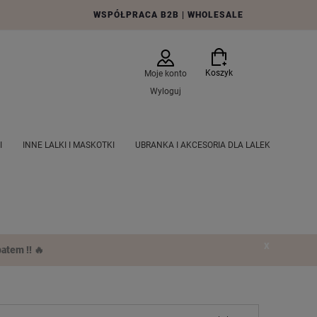
WSPÓŁPRACA B2B | WHOLESALE
Koszyk
Moje konto
Wyloguj
I
INNE LALKI I MASKOTKI
UBRANKA I AKCESORIA DLA LALEK
E PRODUKTY
PRODUCENCI
AKTUALNE PROMOCJE
X
atem !! 🔥