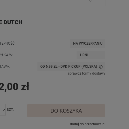
LE DUTCH
TĘPNOŚĆ:
NA WYCZERPANIU
YŁKA W:
1 DNI
TAWA:
OD 6,99 ZŁ
- DPD PICKUP
(POLSKA)
sprawdź formy dostawy
CENA NIE ZAWIERA EWENTUALNYCH
2,00 zł
KOSZTÓW PŁATNOŚCI
DO KOSZYKA
SZT.
dodaj do przechowalni