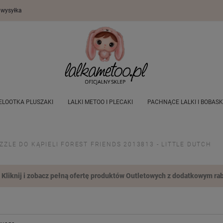
wysyłka
ELOOTKA PLUSZAKI
LALKI METOO I PLECAKI
PACHNĄCE LALKI I BOBASK
 DLA DZIECI
DEKORACJE POKOJU DZIECIĘCEGO
OUTLET
WSZYSTKI
ZZLE DO KĄPIELI FOREST FRIENDS 2013813 - LITTLE DUTCH
Kliknij i zobacz pełną ofertę produktów Outletowych z dodatkowym rab