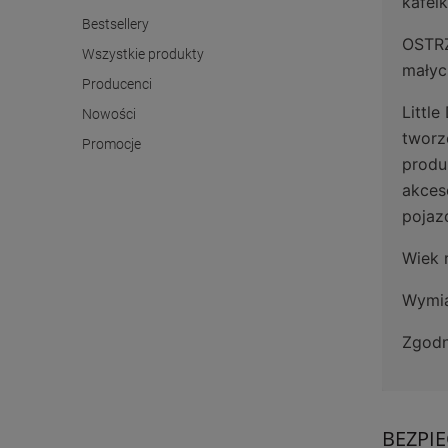
kafel
Bestsellery
OSTRZ
Wszystkie produkty
małyc
Producenci
Littl
Nowości
tworz
Promocje
produ
akces
pojaz
Wiek 
Wymia
Zgodn
BEZPI