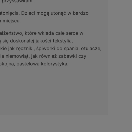
 przyssawkami.
utonięcia. Dzieci mogą utonąć w bardzo
 miejscu.
ałżeństwo, które wkłada całe serce w
ię doskonałej jakości tekstylia,
e jak ręczniki, śpiworki do spania, otulacze,
la niemowląt, jak również zabawki czy
okojna, pastelowa kolorystyka.