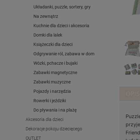
Układanki, puzzle, sortery, gry
Na zewnątrz
Kuchnie dla dzieci i akcesoria
Domki dla lalek
Książeczki dla dzieci
Odgrywanie ról, zabawa w dom
Wózki, pchacze i bujaki
Zabawki magnetyczne
Zabawki muzyczne
Pojazdy i narzędzia
OPIS
Rowerki i jeździki
Do pływania i na plażę
Puzzle
Akcesoria dla dzieci
przyj
Dekoracje pokoju dziecięcego
Frien
OUTLET