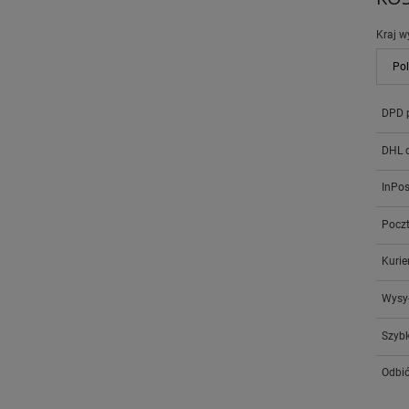
Kraj w
DPD 
DHL 
InPo
Poczt
Kurie
Wysył
Szybk
Odbió