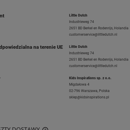
nt
Little Dutch
Industrieweg 74
2651 BD Berkel en Rodenrijs, Holandia
customerservice@littledutch.nl
dpowiedzialna na terenie UE
Little Dutch
Industrieweg 74
2651 BD Berkel en Rodenrijs, Holandia
customerservice@littledutch.nl
r
Kids Inspirations sp. z o.o.
Migdałowa 4
02-796 Warszawa, Polska
sklep@kidsinspirations.pl
SZTY DOSTAWY