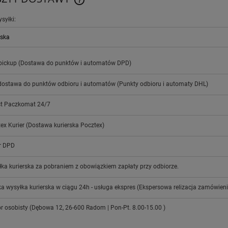
ysyłki:
CENA NIE ZAWIERA EWENTUALNYCH
KOSZTÓW PŁATNOŚCI
pickup
(Dostawa do punktów i automatów DPD)
dostawa do punktów odbioru i automatów
(Punkty odbioru i automaty DHL)
st Paczkomat 24/7
ex Kurier
(Dostawa kurierska Pocztex)
r DPD
ka kurierska za pobraniem z obowiązkiem zapłaty przy odbiorze.
a wysyłka kurierska w ciągu 24h - usługa ekspres
(Ekspersowa relizacja zamówieni
r osobisty
(Dębowa 12, 26-600 Radom | Pon-Pt. 8.00-15.00 )