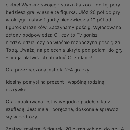
ciebie! Wybierz swojego strażnika zoo - od tej pory
będziesz grał właśnie tą figurką. Ułóż 20 pól do gry
w okręgu, ustaw figurkę niedźwiedzia 10 pól od
figurek strażników. Zaczynamy pościg! Wylosowane
żetony podpowiedzą Ci, czy to Ty gonisz
niedźwiedzia, czy on właśnie rozpoczyna pościg za
Tobą. Uważaj na polecenia ukryte pod polami do gry
- mogą ułatwić lub utrudnić Ci zadanie!
Gra przeznaczona jest dla 2-4 graczy.
Idealny pomysł na prezent i wspólną rodziną
rozrywkę.
Gra zapakowana jest w wygodne pudełeczko z
szufladą. Jest mała i poręczna, doskonale sprawdzi
się w podróży.
Zestaw zawiera: 5 figurek, 20 okrągłych pól do gry, 4