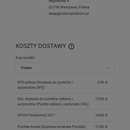
Migdałowa 4
02-796 Warszawa, Polska
sklep@kidsinspirations.pl
KOSZTY DOSTAWY
CENA NIE ZAWIERA EWENTUAL
KOSZTÓW PŁATNOŚCI
Kraj wysyłki:
DPD pickup
(Dostawa do punktów i
6,99 zł
automatów DPD)
DHL dostawa do punktów odbioru i
15,00 zł
automatów
(Punkty odbioru i automaty DHL)
InPost Paczkomat 24/7
16,00 zł
Pocztex Kurier
(Dostawa kurierska Pocztex)
17,00 zł