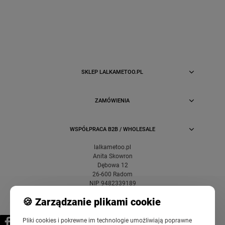
SKLEP LALKAMETOO.PL
ZAMÓWIENIA
WSPÓŁPRACA B2B / WHOLESALE
lalkametoo.pl
Anita Skowron
Dębowa 12
26-600 Radom
NIP 9482339189
🍪 Zarządzanie plikami cookie
Pliki cookies i pokrewne im technologie umożliwiają poprawne