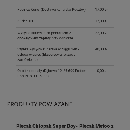
Pocztex Kurier
(Dostawa kurierska Pocztex)
17,00 zł
Kurier DPD
17,00 zł
Wysyłka kurierska za pobraniem z
22,00 zł
obowiązkiem zapłaty przy odbiorze.
Szybka wysyłka kurierska w ciągu 24h -
40,00 zł
usługa ekspres
(Ekspersowa relizacja
zamówienia)
Odbiór osobisty
(Dębowa 12, 26-600 Radom |
0,00 zł
Pon-Pt. 8.00-15.00 )
PRODUKTY POWIĄZANE
Plecak Chłopak Super Boy- Plecak Metoo z