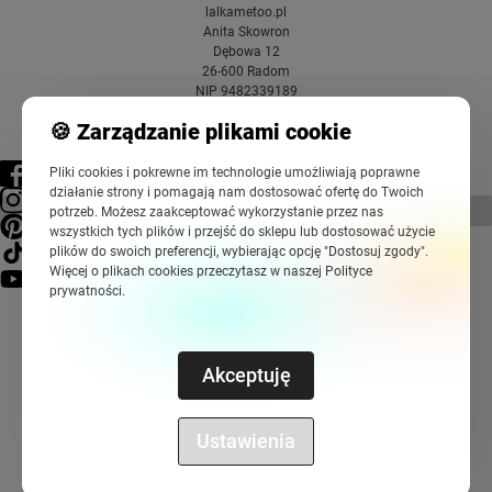
lalkametoo.pl
Anita Skowron
Dębowa 12
26-600 Radom
NIP 9482339189
🍪 Zarządzanie plikami cookie
Pliki cookies i pokrewne im technologie umożliwiają poprawne
działanie strony i pomagają nam dostosować ofertę do Twoich
pokaż pełną wersję strony
potrzeb. Możesz zaakceptować wykorzystanie przez nas
wszystkich tych plików i przejść do sklepu lub dostosować użycie
plików do swoich preferencji, wybierając opcję "Dostosuj zgody".
Więcej o plikach cookies przeczytasz w naszej Polityce
prywatności.
Akceptuję
Sklep internetowy Shoper Premium
Szablony Shoper Modern™
od
GrowCommerce
Ustawienia