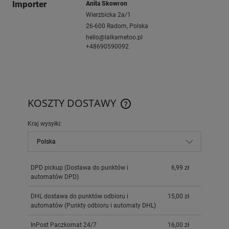
Importer
Anita Skowron
Wierzbicka 2a/1
26-600 Radom, Polska
hello@lalkametoo.pl
+48690590092
KOSZTY DOSTAWY
CENA NIE ZAWIERA EWENTUAL
KOSZTÓW PŁATNOŚCI
Kraj wysyłki:
DPD pickup
(Dostawa do punktów i
6,99 zł
automatów DPD)
DHL dostawa do punktów odbioru i
15,00 zł
automatów
(Punkty odbioru i automaty DHL)
InPost Paczkomat 24/7
16,00 zł