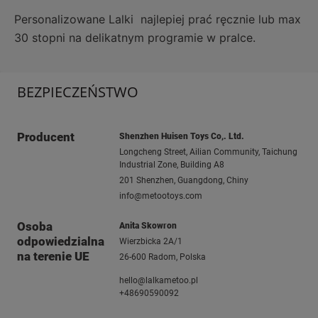
Personalizowane Lalki najlepiej prać ręcznie lub max
30 stopni na delikatnym programie w pralce.
BEZPIECZEŃSTWO
Producent
Shenzhen Huisen Toys Co,. Ltd.
Longcheng Street, Ailian Community, Taichung
Industrial Zone, Building A8
201 Shenzhen, Guangdong, Chiny
info@metootoys.com
Osoba
Anita Skowron
odpowiedzialna
Wierzbicka 2A/1
na terenie UE
26-600 Radom, Polska
hello@lalkametoo.pl
+48690590092