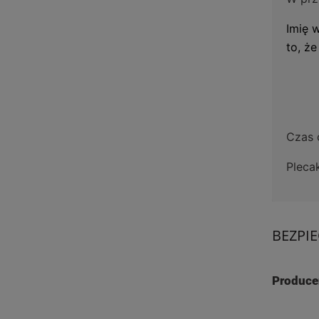
Imię w
to, ż
Czas 
Pleca
BEZPI
Produce