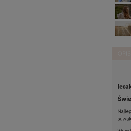
OPIS
leca
Świe
Najle
suwak