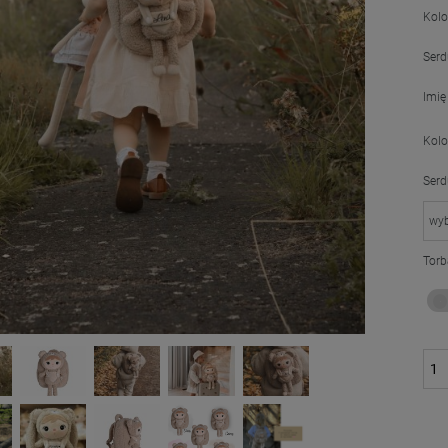
Kolo
Serd
Imię
Kolo
Serd
Torb