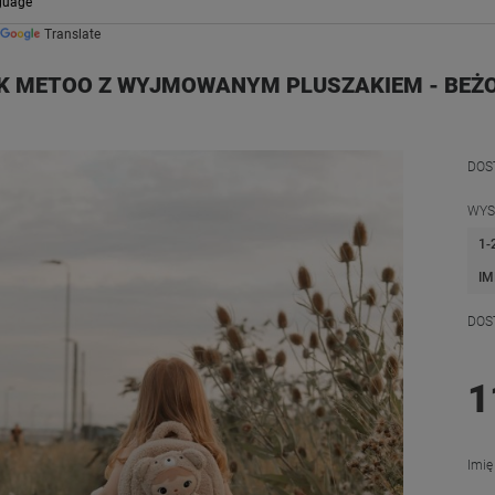
Translate
K METOO Z WYJMOWANYM PLUSZAKIEM - BEŻ
DOS
WYS
1-
IM
DOS
1
Imię