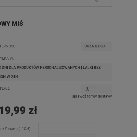
OWY MIŚ
TĘPNOŚĆ:
DUŻA ILOŚĆ
YŁKA W:
2 DNI DLA PRODUKTÓW PERSONALIZOWANYCH | LALKI BEZ
ION W 24H
TAWA:
sprawdź formy dostawy
CENA NIE ZAWIERA EWENTUALNYCH
19,99 zł
KOSZTÓW PŁATNOŚCI
 na Plecaku (+10zł):