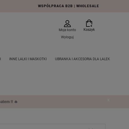
WSPÓŁPRACA B2B | WHOLESALE
Koszyk
Moje konto
Wyloguj
I
INNE LALKI I MASKOTKI
UBRANKA I AKCESORIA DLA LALEK
E PRODUKTY
PRODUCENCI
AKTUALNE PROMOCJE
X
atem !! 🔥