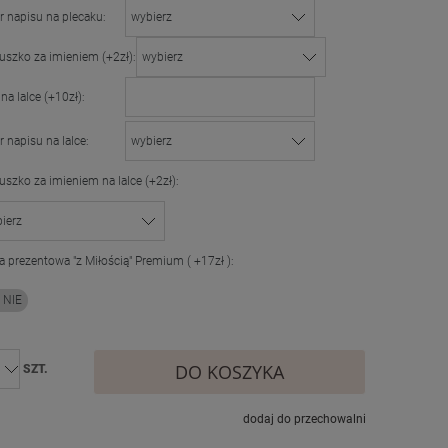
r napisu na plecaku:
uszko za imieniem (+2zł):
 na lalce (+10zł):
r napisu na lalce:
uszko za imieniem na lalce (+2zł):
a prezentowa "z Miłością" Premium ( +17zł ):
DO KOSZYKA
SZT.
dodaj do przechowalni