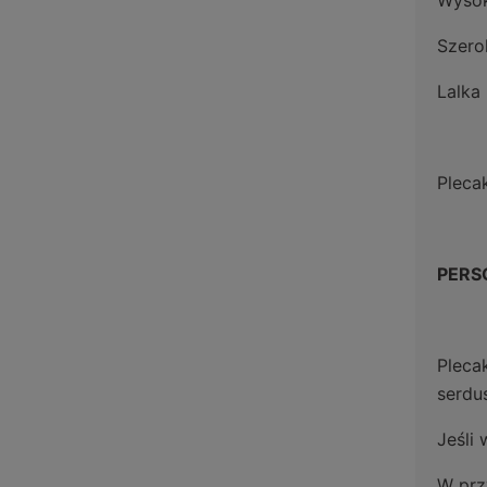
Wysok
Szero
Lalka
Pleca
PERS
Pleca
serdu
Jeśli
W prz