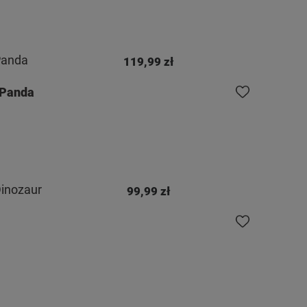
Panda
119,99 zł
 Panda
Do ulubionych
inozaur
99,99 zł
Do ulubionych