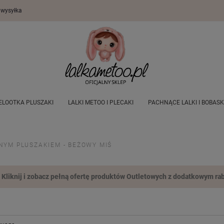
wysyłka
ELOOTKA PLUSZAKI
LALKI METOO I PLECAKI
PACHNĄCE LALKI I BOBASK
 DLA DZIECI
DEKORACJE POKOJU DZIECIĘCEGO
OUTLET
WSZYSTKI
YM PLUSZAKIEM - BEŻOWY MIŚ
Kliknij i zobacz pełną ofertę produktów Outletowych z dodatkowym rab