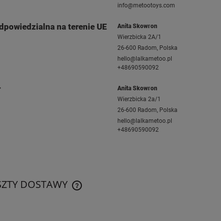
info@metootoys.com
dpowiedzialna na terenie UE
Anita Skowron
Wierzbicka 2A/1
26-600 Radom, Polska
hello@lalkametoo.pl
+48690590092
r
Anita Skowron
Wierzbicka 2a/1
26-600 Radom, Polska
hello@lalkametoo.pl
+48690590092
SZTY DOSTAWY
CENA NIE ZAWIERA EWENTUALNYCH
KOSZTÓW PŁATNOŚCI