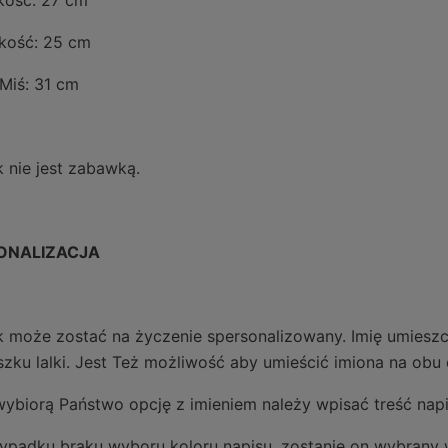
ość: 27 cm
kość: 25 cm
 Miś: 31 cm
k nie jest zabawką.
ONALIZACJA
k może zostać na życzenie spersonalizowany. Imię umieszc
szku lalki. Jest Też możliwość aby umieścić imiona na obu
 wybiorą Państwo opcję z imieniem należy wpisać treść napi
ypadku braku wyboru koloru napisu, zostanie on wybrany