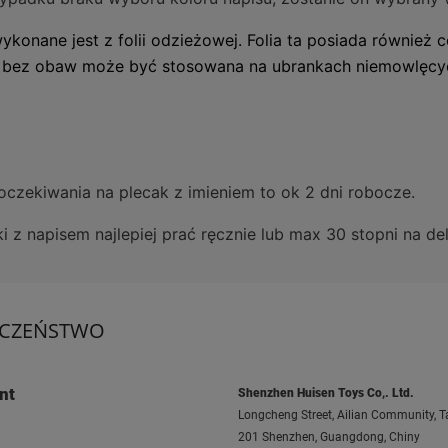
ykonane jest z folii odzieżowej.
Folia ta posiada również 
e bez obaw może być stosowana na ubrankach niemowlęcyc
oczekiwania na plecak z imieniem to ok 2 dni robocze.
ki z napisem najlepiej prać ręcznie lub max 30 stopni na d
ECZEŃSTWO
nt
Shenzhen Huisen Toys Co,. Ltd.
Longcheng Street, Ailian Community, Ta
201 Shenzhen, Guangdong, Chiny