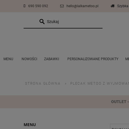
690 590 092
hello@lalkametoo.pl
Szybka 
MENU
NOWOŚCI
ZABAWKI
PERSONALIZOWANE PRODUKTY
M
ZESTAWY PROMOCYJNE PLUSZAKÓW
COŚ DLA CHŁOPCÓW
AKCESORIA
STRONA GŁÓWNA
»
PLECAK METOO Z WYJMOWAN
OUTLET - 
MENU