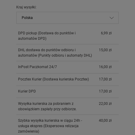
KOSZTÓW PŁATNOŚCI
Kraj wysyłki:
DPD pickup
(Dostawa do punktów i
6,99 zł
automatów DPD)
DHL dostawa do punktów odbioru i
15,00 zł
automatów
(Punkty odbioru i automaty DHL)
InPost Paczkomat 24/7
16,00 zł
Pocztex Kurier
(Dostawa kurierska Pocztex)
17,00 zł
Kurier DPD
17,00 zł
Wysyłka kurierska za pobraniem z
22,00 zł
obowiązkiem zapłaty przy odbiorze.
Szybka wysyłka kurierska w ciągu 24h -
40,00 zł
usługa ekspres
(Ekspersowa relizacja
zamówienia)