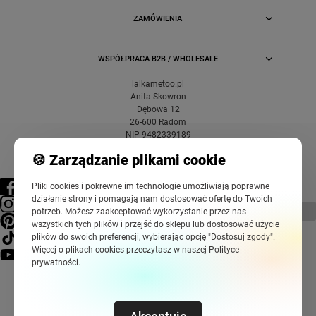
ZAMÓWIENIA
WSPÓŁPRACA B2B / WHOLESALE
lalkametoo.pl
Anita Skowron
Dębowa 12
26-600 Radom
NIP 9482339189
🍪 Zarządzanie plikami cookie
Pliki cookies i pokrewne im technologie umożliwiają poprawne
działanie strony i pomagają nam dostosować ofertę do Twoich
pokaż pełną wersję strony
potrzeb. Możesz zaakceptować wykorzystanie przez nas
wszystkich tych plików i przejść do sklepu lub dostosować użycie
plików do swoich preferencji, wybierając opcję "Dostosuj zgody".
Więcej o plikach cookies przeczytasz w naszej Polityce
prywatności.
Sklep internetowy Shoper Premium
Szablony Shoper Modern™
od