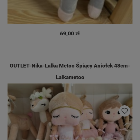
69,00 zł
OUTLET-Nika-Lalka Metoo Śpiący Aniołek 48cm-
Lalkametoo
Do ulubio