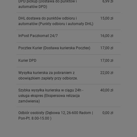
DPD pickup
(Dostawa do punktów i
6,99 zł
automatów DPD)
DHL dostawa do punktów odbioru i
15,00 zł
automatów
(Punkty odbioru i automaty DHL)
InPost Paczkomat 24/7
16,00 zł
Pocztex Kurier
(Dostawa kurierska Pocztex)
17,00 zł
Kurier DPD
17,00 zł
Wysyłka kurierska za pobraniem z
22,00 zł
obowiązkiem zapłaty przy odbiorze.
Szybka wysyłka kurierska w ciągu 24h -
40,00 zł
usługa ekspres
(Ekspersowa relizacja
zamówienia)
Odbiór osobisty
(Dębowa 12, 26-600 Radom |
0,00 zł
Pon-Pt. 8.00-15.00 )