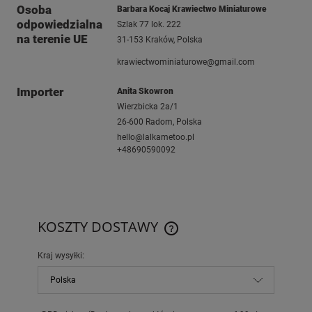
Osoba
Barbara Kocaj Krawiectwo Miniaturowe
odpowiedzialna
Szlak 77 lok. 222
na terenie UE
31-153 Kraków, Polska
krawiectwominiaturowe@gmail.com
Importer
Anita Skowron
Wierzbicka 2a/1
26-600 Radom, Polska
hello@lalkametoo.pl
+48690590092
KOSZTY DOSTAWY
CENA NIE ZAWIERA EWENTUAL
KOSZTÓW PŁATNOŚCI
Kraj wysyłki: