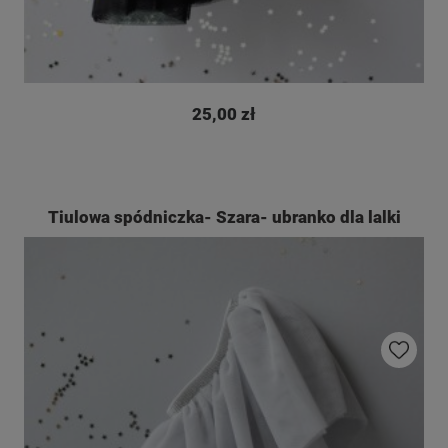
25,00 zł
Tiulowa spódniczka- Szara- ubranko dla lalki
Do ulubio