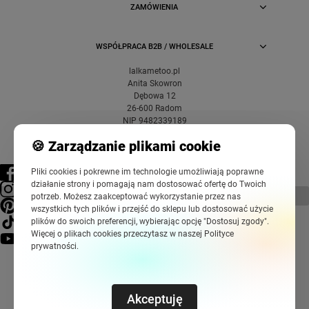
ZAMÓWIENIA
WSPÓŁPRACA B2B / WHOLESALE
lalkametoo.pl
Anita Skowron
Dębowa 12
26-600 Radom
NIP 9482339189
🍪 Zarządzanie plikami cookie
Pliki cookies i pokrewne im technologie umożliwiają poprawne
działanie strony i pomagają nam dostosować ofertę do Twoich
pokaż pełną wersję strony
potrzeb. Możesz zaakceptować wykorzystanie przez nas
wszystkich tych plików i przejść do sklepu lub dostosować użycie
plików do swoich preferencji, wybierając opcję "Dostosuj zgody".
Więcej o plikach cookies przeczytasz w naszej Polityce
prywatności.
Akceptuję
Sklep internetowy Shoper Premium
Szablony Shoper Modern™
od