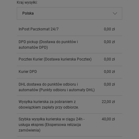
Kraj wysyłki:
InPost Paczkomat 24/7
0,00 zł
DPD pickup
(Dostawa do punktów i
0,00 zł
automatów DPD)
Pocztex Kurier
(Dostawa kurierska Pocztex)
0,00 zł
Kurier DPD
0,00 zł
DHL dostawa do punktów odbioru i
0,00 zł
automatów
(Punkty odbioru i automaty DHL)
Wysyłka kurierska za pobraniem z
22,00 zł
obowiązkiem zapłaty przy odbiorze.
Szybka wysyłka kurierska w ciągu 24h -
40,00 zł
usługa ekspres
(Ekspersowa relizacja
zamówienia)