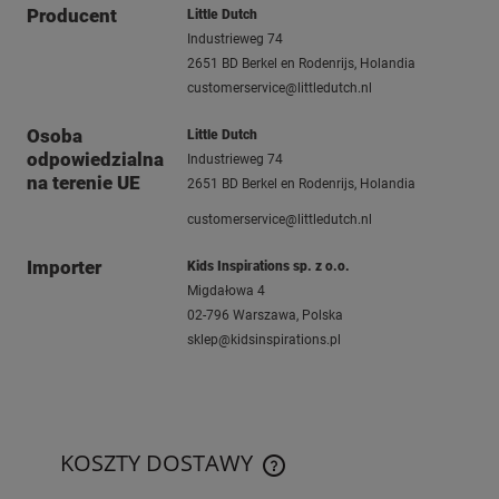
Producent
Little Dutch
Industrieweg 74
2651 BD Berkel en Rodenrijs, Holandia
customerservice@littledutch.nl
Osoba
Little Dutch
odpowiedzialna
Industrieweg 74
na terenie UE
2651 BD Berkel en Rodenrijs, Holandia
customerservice@littledutch.nl
Importer
Kids Inspirations sp. z o.o.
Migdałowa 4
02-796 Warszawa, Polska
sklep@kidsinspirations.pl
KOSZTY DOSTAWY
CENA NIE ZAWIERA EWENTUAL
KOSZTÓW PŁATNOŚCI