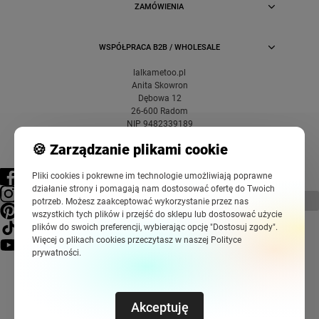
ZAMÓWIENIA
WSPÓŁPRACA B2B / WHOLESALE
lalkametoo.pl
Anita Skowron
Dębowa 12
26-600 Radom
NIP 9482339189
🍪 Zarządzanie plikami cookie
Pliki cookies i pokrewne im technologie umożliwiają poprawne
działanie strony i pomagają nam dostosować ofertę do Twoich
pokaż pełną wersję strony
potrzeb. Możesz zaakceptować wykorzystanie przez nas
wszystkich tych plików i przejść do sklepu lub dostosować użycie
plików do swoich preferencji, wybierając opcję "Dostosuj zgody".
Więcej o plikach cookies przeczytasz w naszej Polityce
prywatności.
Akceptuję
Sklep internetowy Shoper Premium
Szablony Shoper Modern™
od