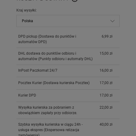
CENA NIE ZAWIERA EWENTUAL
KOSZTÓW PŁATNOŚCI
Kraj wysyłki:
DPD pickup
(Dostawa do punktów i
6,99 zł
automatów DPD)
DHL dostawa do punktów odbioru i
15,00 zł
automatów
(Punkty odbioru i automaty DHL)
InPost Paczkomat 24/7
16,00 zł
Pocztex Kurier
(Dostawa kurierska Pocztex)
17,00 zł
Kurier DPD
17,00 zł
Wysyłka kurierska za pobraniem z
22,00 zł
obowiązkiem zapłaty przy odbiorze.
Szybka wysyłka kurierska w ciągu 24h -
40,00 zł
usługa ekspres
(Ekspersowa relizacja
zamówienia)