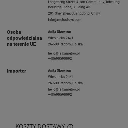
Longcheng Street, Ailian Community, Taichung
Industrial Zone, Building A8
201 Shenzhen, Guangdong, Chiny
info@metootoys.com
Osoba
Anita Skowron
odpowiedzialna
Wierzbicka 2A/1
na terenie UE
26-600 Radom, Polska
hello@lalkametoo.pl
+48690590092
Importer
Anita Skowron
Wierzbicka 2a/1
26-600 Radom, Polska
hello@lalkametoo.pl
+48690590092
KOSZTY DOSTAWY