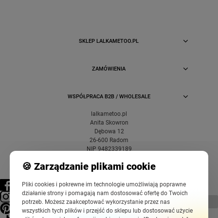
SKLEP LALKAMETOO.PL
ZAMÓWIENIA
WSPÓŁPRACA B2B / WHOLESALE
lalkametoo.pl
Anita Skowron
Dębowa 12
26-600 Radom
NIP 9482339189
🍪 Zarządzanie plikami cookie
Pliki cookies i pokrewne im technologie umożliwiają poprawne
działanie strony i pomagają nam dostosować ofertę do Twoich
pokaż pełną wersję strony
potrzeb. Możesz zaakceptować wykorzystanie przez nas
wszystkich tych plików i przejść do sklepu lub dostosować użycie