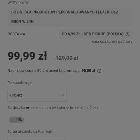
WYSYŁKA W:
1-2 DNI DLA PRODUKTÓW PERSONALIZOWANYCH | LALKI BEZ
IMION W 24H
DOSTAWA:
OD 6,99 ZŁ
- DPD PICKUP
(POLSKA)
CENA NIE ZAWIERA EWENTUALNYCH KOSZTÓW PŁATNOŚCI
sprawdź formy dostawy
99,99 zł
129,00 zł
Najniższa cena z 30 dni przed tą promocją:
95,00 zł
Jeżeli produkt jest 
Personalizacja:
dni, wyświetlana jes
momentu, kiedy prod
sprzedaży.
Serduszko ❤️ za imieniem (w kolorze imienia) ( + 2 zł ):
Torba prezentowa Premium: