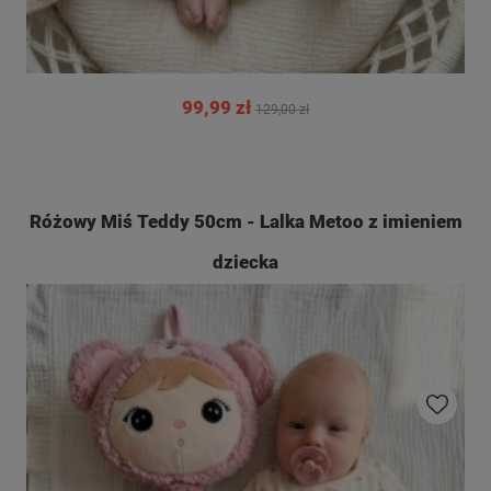
99,99 zł
129,00 zł
Różowy Miś Teddy 50cm - Lalka Metoo z imieniem
dziecka
Do ulubio